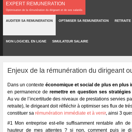
EXPERT REMUNERATION
Optimisation de la rémunération du dirigeant et de ses salariés
AUDITER SA REMUNERATION
OPTIMISER SA REMUNERATION
RETRAITE
MON LOGICIEL EN LIGNE
SIMULATEUR SALAIRE
Enjeux de la rémunération du dirigeant ou
Dans un contexte
économique et social de plus en plus i
en permanence de
remettre en question ses stratégie
Au vu de l’incertitude des niveaux de prestations servies pa
retraite), le dirigeant doit réfléchir à optimiser ses flux de 
constituer sa
rémunération immédiate et à venir
, ainsi 3 qu
#1 Mon entreprise est-elle suffisamment rentable afin de
hauteur de mes attentes ? si non, comment puis je di